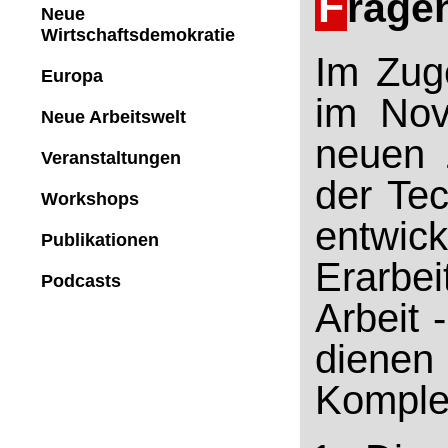
Frage
Neue
Wirtschaftsdemokratie
Im Zug
Europa
im Nov
Neue Arbeitswelt
neuen 
Veranstaltungen
der Tec
Workshops
entwic
Publikationen
Erarbei
Podcasts
Arbeit 
dienen
Komple