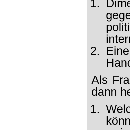
Dime
gege
poli
inter
Eine
Hand
Als Fra
dann her
Welc
könn