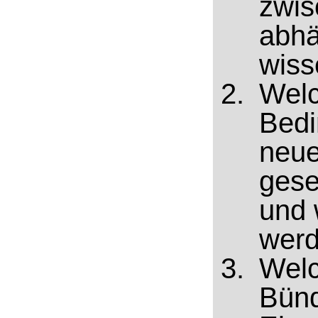
zwis
abhä
wiss
Welc
Bedi
neue
gese
und 
wer
Welc
Bünd