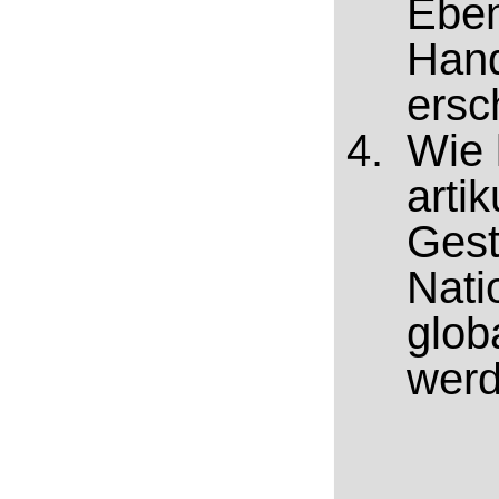
Eben
Hand
ersc
Wie 
arti
Gest
Nati
glob
wer