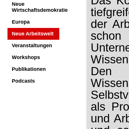
Das Kon
Neue
tiefgre
Wirtschaftsdemokratie
der Arb
Europa
schon 
Neue Arbeitswelt
Unterne
Veranstaltungen
Wissen
Workshops
Den m
Publikationen
Wisse
Podcasts
Selbstv
als Pr
und Arb