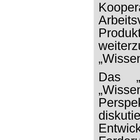
Koope
Arbei
Prod
weiterz
„Wissen
Das „
„Wiss
Perspe
diskuti
Entwic