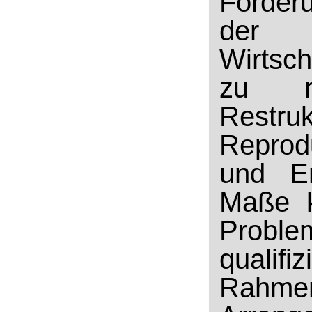
Forder
der 
Wirtsch
zu re
Restru
Reprod
und En
Maße k
Probl
qualif
Rahmen