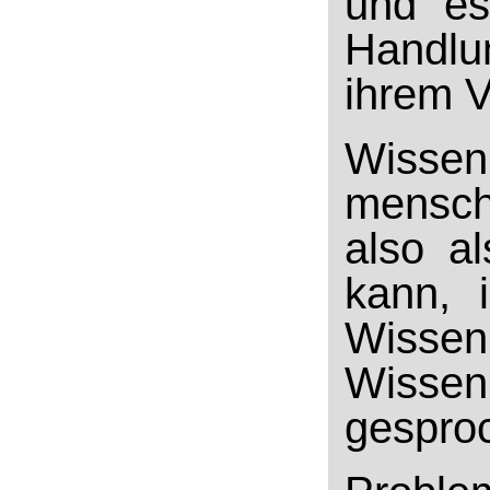
und es
Handlu
ihrem V
Wissen
mensch
also a
kann, i
Wissen
Wissen
gespro