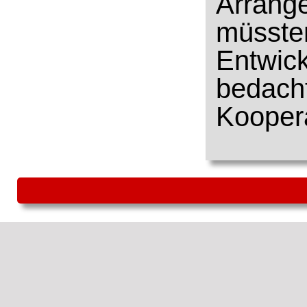
Arrang
müsste
Entwic
bedach
Koopera