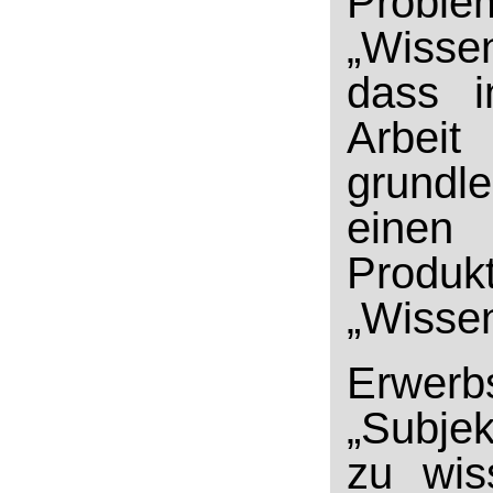
Proble
„Wissen
dass i
Arbeit
grundl
einen 
Prod
„Wissen
Erwerb
„Subjek
zu wis